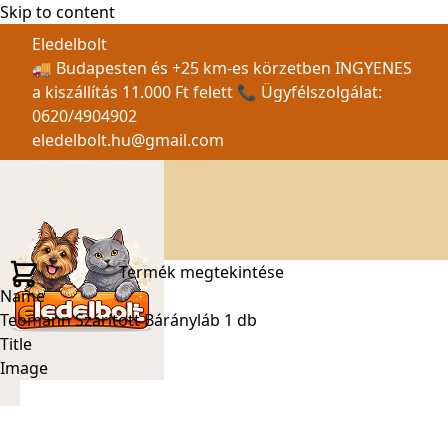
Skip to content
Eledelbolt
🚚 Budapesten és +25 km-es körzetben INGYENES
a kiszállítás 11.000 Ft felett 📞 Ügyfélszolgálat:
0620/4904902
eledelbolt.hu@gmail.com
Termék megtekintése
Name
Teomann Szárított Bárányláb 1 db
Title
Image