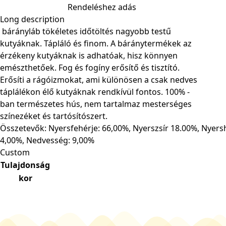
Rendeléshez adás
Long description
bárányláb tökéletes időtöltés nagyobb testű
kutyáknak. Tápláló és finom. A báránytermékek az
érzékeny kutyáknak is adhatóak, hisz könnyen
emészthetőek. Fog és fogíny erősítő és tisztító.
Erősíti a rágóizmokat, ami különösen a csak nedves
táplálékon élő kutyáknak rendkívül fontos.
100% -
ban természetes hús, nem tartalmaz mesterséges
színezéket és tartósítószert.
Összetevők: Nyersfehérje: 66,00%, Nyerszsír 18.00%, Nyer
4,00%, Nedvesség: 9,00%
Custom
Tulajdonság
kor