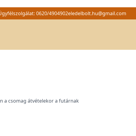
Ügyfélszolgálat: 0620/4904902
eledelbolt.hu@gmail.com
en a csomag átvételekor a futárnak