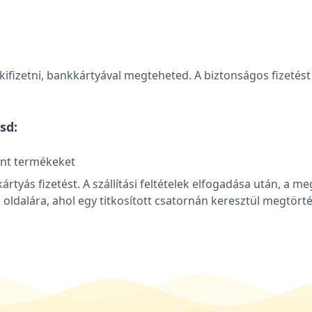
fizetni, bankkártyával megteheted. A biztonságos fizetést 
sd:
ánt termékeket
kkártyás fizetést. A szállítási feltételek elfogadása után
e oldalára, ahol egy titkosított csatornán keresztül megtört