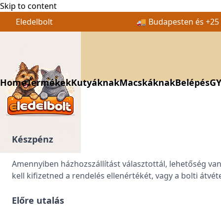
Skip to content
Eledelbolt
🚚 Budapesten és +25 k
Home
Termékek
Kutyáknak
Macskáknak
Belépés
GY
Készpénz
Amennyiben házhozszállítást választottál, lehetőség van
kell kifizetned a rendelés ellenértékét, vagy a bolti átvét
Előre utalás