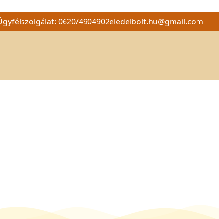
Ügyfélszolgálat: 0620/4904902
eledelbolt.hu@gmail.com