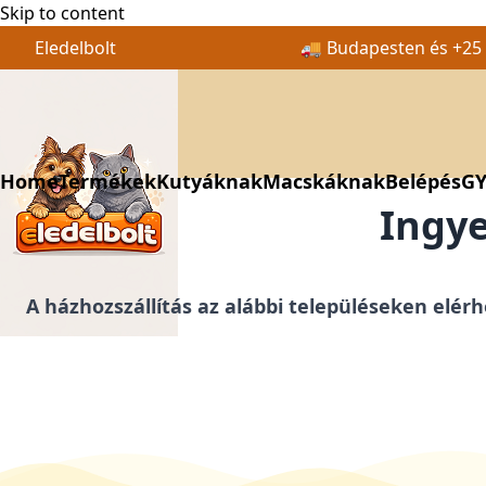
Skip to content
Eledelbolt
🚚 Budapesten és +25 k
Home
Termékek
Kutyáknak
Macskáknak
Belépés
GY
Ingye
A házhozszállítás az alábbi településeken elérh