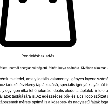
Rendeléshez adás
eletti, normál energiaszükségletű, felnőtt kutya számára. Kiválóan alkalmas
r prémium eledel, amely ideális valamennyi igényes ínyenc szám
oz tartozó, érzékeny táplálkozású, speciális igényű kutyáknál i
y egy igen ritka fehérjeforrás, ideális eledel a táplálék- intol
ő állatok táplálására is. Az egészséges bőr- és a csillogó szőr
s tápszemek mérete optimális a közepes- és nagytestű fajták fog