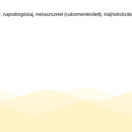
 napraforgóolaj, melaszszelet (cukormentesített), májhidrolizát