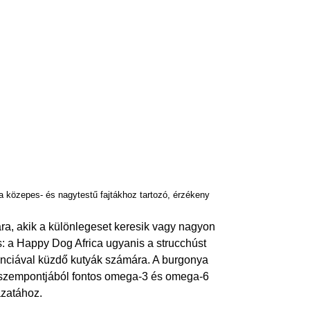
 a közepes- és nagytestű fajtákhoz tartozó, érzékeny
ára, akik a különlegeset keresik vagy nagyon
s: a Happy Dog Africa ugyanis a strucchúst
eranciával küzdő kutyák számára. A burgonya
zet szempontjából fontos omega-3 és omega-6
azatához.