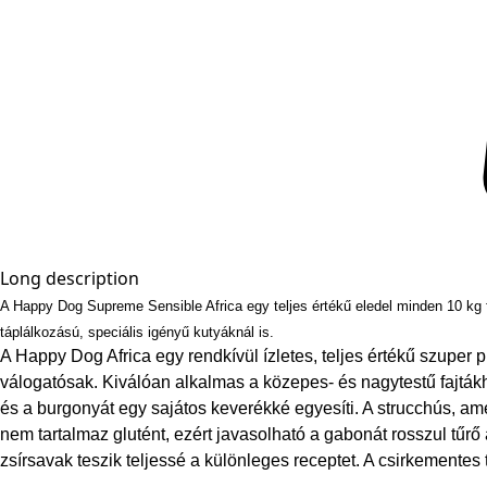
Long description
A Happy Dog Supreme Sensible Africa egy teljes értékű eledel minden 10 kg f
táplálkozású, speciális igényű kutyáknál is.
A Happy Dog Africa egy rendkívül ízletes, teljes értékű szupe
válogatósak. Kiválóan alkalmas a közepes- és nagytestű fajtákh
és a burgonyát egy sajátos keverékké egyesíti. A strucchús, amel
nem tartalmaz glutént, ezért javasolható a gabonát rosszul tűr
zsírsavak teszik teljessé a különleges receptet. A csirkemente