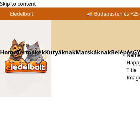
Skip to content
Eledelbolt
🚚 Budapesten és +25 k
Home
Termékek
Kutyáknak
Macskáknak
Belépés
GY
Nam
Happy
Title
Imag