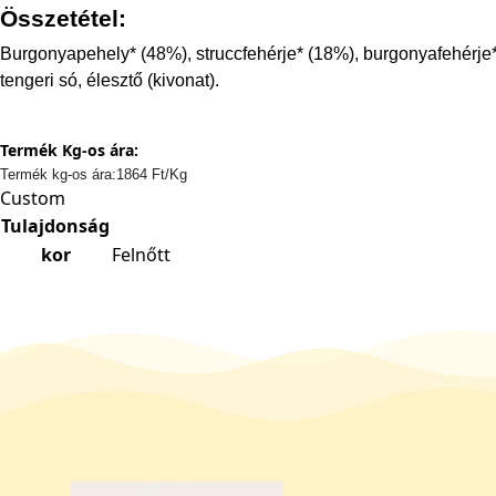
Összetétel:
Burgonyapehely* (48%), struccfehérje* (18%), burgonyafehérje*,
tengeri só, élesztő (kivonat).
Termék Kg-os ára:
Termék kg-os ára:1864 Ft/Kg
Custom
Tulajdonság
kor
Felnőtt