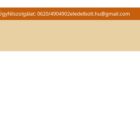
Ügyfélszolgálat: 0620/4904902
eledelbolt.hu@gmail.com