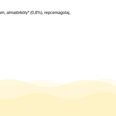
um, almatörköly* (0,8%), repcemagolaj,