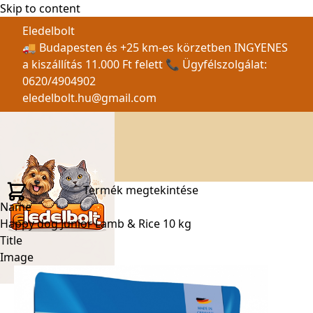
Skip to content
Eledelbolt
🚚 Budapesten és +25 km-es körzetben INGYENES
a kiszállítás 11.000 Ft felett 📞 Ügyfélszolgálat:
0620/4904902
eledelbolt.hu@gmail.com
Termék megtekintése
Name
Happy dog Junior Lamb & Rice 10 kg
Title
Image