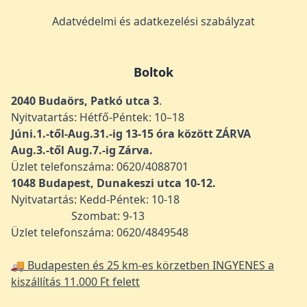
Adatvédelmi és adatkezelési szabályzat
Boltok
2040 Budaörs, Patkó utca 3
.
Nyitvatartás: Hétfő-Péntek: 10–18
Júni.1.-től-Aug.31.-ig 13-15 óra között ZÁRVA
Aug.3.-től Aug.7.-ig Zárva.
Üzlet telefonszáma: 0620/4088701
1048
Budapest, Dunakeszi utca 10-12.
Nyitvatartás: Kedd-Péntek: 10-18
Szombat: 9-13
Üzlet telefonszáma: 0620/4849548
🚚 Budapesten és 25 km-es körzetben INGYENES a
kiszállítás 11.000 Ft felett