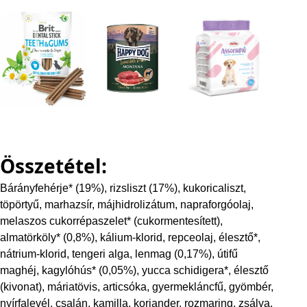
Összetétel:
Bárányfehérje* (19%), rizsliszt (17%), kukoricaliszt,
töpörtyű, marhazsír, májhidrolizátum, napraforgóolaj,
melaszos cukorrépaszelet* (cukormentesített),
almatörköly* (0,8%), kálium-klorid, repceolaj, élesztő*,
nátrium-klorid, tengeri alga, lenmag (0,17%), útifű
maghéj, kagylóhús* (0,05%), yucca schidigera*, élesztő
(kivonat), máriatövis, articsóka, gyermekláncfű, gyömbér,
nyírfalevél, csalán, kamilla, koriander, rozmaring, zsálya,