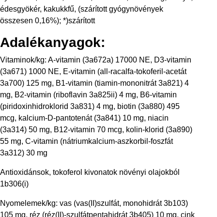
édesgyökér, kakukkfű, (szárított gyógynövények
összesen 0,16%); *)szárított
Adalékanyagok:
Vitaminok/kg: A-vitamin (3a672a) 17000 NE, D3-vitamin
(3a671) 1000 NE, E-vitamin (all-racalfa-tokoferil-acetát
3a700) 125 mg, B1-vitamin (tiamin-mononitrát 3a821) 4
mg, B2-vitamin (riboflavin 3a825ii) 4 mg, B6-vitamin
(piridoxinhidroklorid 3a831) 4 mg, biotin (3a880) 495
mcg, kalcium-D-pantotenát (3a841) 10 mg, niacin
(3a314) 50 mg, B12-vitamin 70 mcg, kolin-klorid (3a890)
55 mg, C-vitamin (nátriumkalcium-aszkorbil-foszfát
3a312) 30 mg
Antioxidánsok, tokoferol kivonatok növényi olajokból
1b306(i)
Nyomelemek/kg: vas (vas(II)szulfát, monohidrát 3b103)
105 mg, réz (réz(II)-szulfátpentahidrát 3b405) 10 mg, cink