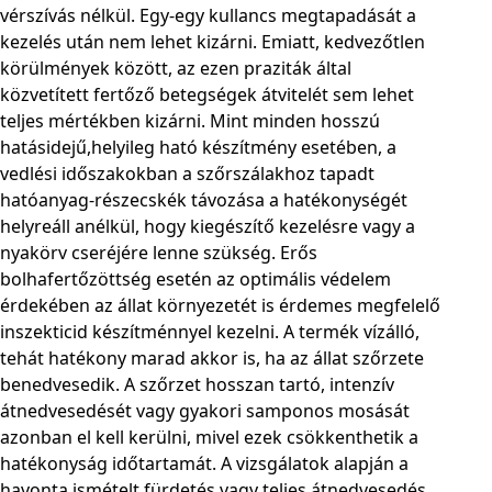
vérszívás nélkül. Egy-egy kullancs megtapadását a
kezelés után nem lehet kizárni. Emiatt, kedvezőtlen
körülmények között, az ezen praziták által
közvetített fertőző betegségek átvitelét sem lehet
teljes mértékben kizárni. Mint minden hosszú
hatásidejű,helyileg ható készítmény esetében, a
vedlési időszakokban a szőrszálakhoz tapadt
hatóanyag-részecskék távozása a hatékonységét
helyreáll anélkül, hogy kiegészítő kezelésre vagy a
nyakörv cseréjére lenne szükség. Erős
bolhafertőzöttség esetén az optimális védelem
érdekében az állat környezetét is érdemes megfelelő
inszekticid készítménnyel kezelni. A termék vízálló,
tehát hatékony marad akkor is, ha az állat szőrzete
benedvesedik. A szőrzet hosszan tartó, intenzív
átnedvesedését vagy gyakori samponos mosását
azonban el kell kerülni, mivel ezek csökkenthetik a
hatékonyság időtartamát. A vizsgálatok alapján a
havonta ismételt fürdetés vagy teljes átnedvesedés