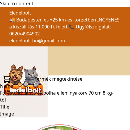
Skip to content
Eledelbolt
🚚 Budapesten és +25 km-es körzetben INGYENES
a kiszállítás 11.000 Ft felett 📞 Ügyfélszolgálat:
0620/4904902
eledelbolt.hu@gmail.com
Termék megtekintése
Name
Foresto kullancs és bolha elleni nyakörv 70 cm 8 kg-
tól
Title
Image