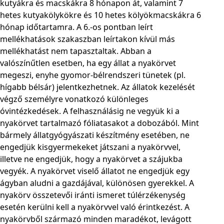
kutyákra és macskákra 8 hónapon át, valamint 7
hetes kutyakölykökre és 10 hetes kölyökmacskákra 6
hónap időtartamra. A 6.-os pontban leírt
mellékhatások szakaszban leírtakon kívül más
mellékhatást nem tapasztaltak. Abban a
valószínűtlen esetben, ha egy állat a nyakörvet
megeszi, enyhe gyomor-bélrendszeri tünetek (pl.
hígabb bélsár) jelentkezhetnek. Az állatok kezelését
végző személyre vonatkozó különleges
óvintézkedések. A felhasználásig ne vegyük ki a
nyakörvet tartalmazó fóliatasakot a dobozából. Mint
bármely állatgyógyászati készítmény esetében, ne
engedjük kisgyermekeket játszani a nyakörvvel,
illetve ne engedjük, hogy a nyakörvet a szájukba
vegyék. A nyakörvet viselő állatot ne engedjük egy
ágyban aludni a gazdájával, különösen gyerekkel. A
nyakörv összetevői iránti ismeret túlérzékenység
esetén kerülni kell a nyakörvvel való érintkezést. A
nyakörvből származó minden maradékot, levágott