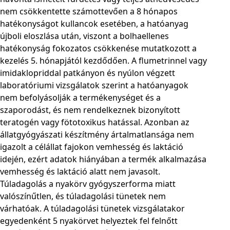
nem csökkentette számottevően a 8 hónapos
hatékonyságot kullancok esetében, a hatóanyag
újboli eloszlása után, viszont a bolhaellenes
hatékonyság fokozatos csökkenése mutatkozott a
kezelés 5. hónapjától kezdődően. A flumetrinnel vagy
imidaklopriddal patkányon és nyúlon végzett
laboratóriumi vizsgálatok szerint a hatóanyagok
nem befolyásolják a termékenységet és a
szaporodást, és nem rendelkeznek bizonyított
teratogén vagy fötotoxikus hatással. Azonban az
állatgyógyászati készítmény ártalmatlansága nem
igazolt a célállat fajokon vemhesség és laktáció
idején, ezért adatok hiányában a termék alkalmazása
vemhesség és laktáció alatt nem javasolt.
Túladagolás a nyakörv gyógyszerforma miatt
valószínűtlen, és túladagolási tünetek nem
várhatóak. A túladagolási tünetek vizsgálatakor
egyedenként 5 nyakörvet helyeztek fel felnőtt