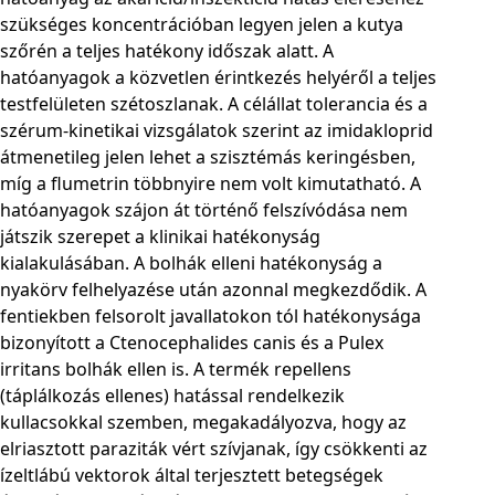
szükséges koncentrációban legyen jelen a kutya
szőrén a teljes hatékony időszak alatt. A
hatóanyagok a közvetlen érintkezés helyéről a teljes
testfelületen szétoszlanak. A célállat tolerancia és a
szérum-kinetikai vizsgálatok szerint az imidakloprid
átmenetileg jelen lehet a szisztémás keringésben,
míg a flumetrin többnyire nem volt kimutatható. A
hatóanyagok szájon át történő felszívódása nem
játszik szerepet a klinikai hatékonyság
kialakulásában. A bolhák elleni hatékonyság a
nyakörv felhelyazése után azonnal megkezdődik. A
fentiekben felsorolt javallatokon tól hatékonysága
bizonyított a Ctenocephalides canis és a Pulex
irritans bolhák ellen is. A termék repellens
(táplálkozás ellenes) hatással rendelkezik
kullacsokkal szemben, megakadályozva, hogy az
elriasztott paraziták vért szívjanak, így csökkenti az
ízeltlábú vektorok által terjesztett betegségek