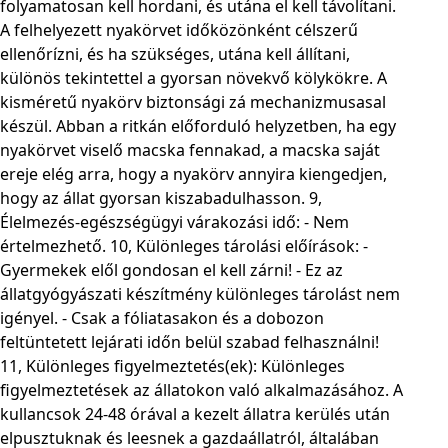
folyamatosan kell hordani, és utána el kell távolítani.
A felhelyezett nyakörvet időközönként célszerű
ellenőrízni, és ha szükséges, utána kell állítani,
különös tekintettel a gyorsan növekvő kölykökre. A
kisméretű nyakörv biztonsági zá mechanizmusasal
készül. Abban a ritkán előforduló helyzetben, ha egy
nyakörvet viselő macska fennakad, a macska saját
ereje elég arra, hogy a nyakörv annyira kiengedjen,
hogy az állat gyorsan kiszabadulhasson. 9,
Élelmezés-egészségügyi várakozási idő: - Nem
értelmezhető. 10, Különleges tárolási előírások: -
Gyermekek elől gondosan el kell zárni! - Ez az
állatgyógyászati készítmény különleges tárolást nem
igényel. - Csak a fóliatasakon és a dobozon
feltüntetett lejárati időn belül szabad felhasználni!
11, Különleges figyelmeztetés(ek): Különleges
figyelmeztetések az állatokon való alkalmazásához. A
kullancsok 24-48 órával a kezelt állatra kerülés után
elpusztuknak és leesnek a gazdaállatról, általában