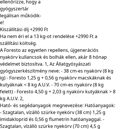
Kiszállítási díj +2990 Ft
Ha nem éri el a 13 kg-ot rendelése +2990 Ft a
szállítási költség.
A Foresto az egyetlen repellens, újgenerációs
nyakörv kullancsok és bolhák ellen, akár 8 hónap
védelmet biztosítva. 1, Az Állatgyósyászati
gyógyszerkészítmény neve: - 38 cm-es nyakörv (8 kg
ig) - Foresto 1,25 g + 0,56 g nyakörv macskáknak és
kutyáknak < 8 kg A.U.V. - 70 cm-es nyakörv (8 kg
felett) - Foresto 4,50 g + 2,03 g nyakörv kutyáknak > 8
kg A.U.V. 2,
Ható- és segédanyagok megnevezése: Hatóanyagok:
- Szagtalan, vízálló szürke nyekörv (38 cm) 1,25 g
imidakloprid és 0,56 g flumetrin hatóanyaggal. -
Szagtalan, vízálló szürke nyekörv (70 cm) 4,5 g