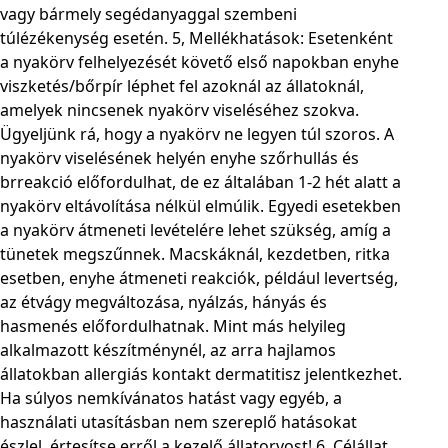
vagy bármely segédanyaggal szembeni
túlézékenység esetén. 5, Mellékhatások: Esetenként
a nyakörv felhelyezését követő első napokban enyhe
viszketés/bőrpír léphet fel azoknál az állatoknál,
amelyek nincsenek nyakörv viseléséhez szokva.
Ügyeljünk rá, hogy a nyakörv ne legyen túl szoros. A
nyakörv viselésének helyén enyhe szőrhullás és
brreakció előfordulhat, de ez általában 1-2 hét alatt a
nyakörv eltávolítása nélkül elmúlik. Egyedi esetekben
a nyakörv átmeneti levételére lehet szükség, amíg a
tünetek megszűnnek. Macskáknál, kezdetben, ritka
esetben, enyhe átmeneti reakciók, például levertség,
az étvágy megváltozása, nyálzás, hányás és
hasmenés előfordulhatnak. Mint más helyileg
alkalmazott készítménynél, az arra hajlamos
állatokban allergiás kontakt dermatitisz jelentkezhet.
Ha súlyos nemkívánatos hatást vagy egyéb, a
használati utasításban nem szereplő hatásokat
észlel, értesítse erről a kezelő állatorvost! 6, Célállat