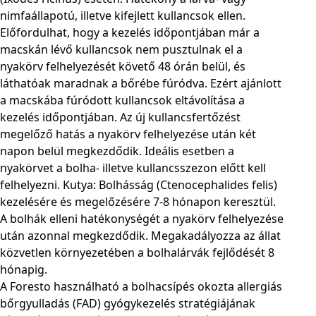
nimfaállapotú, illetve kifejlett kullancsok ellen.
Előfordulhat, hogy a kezelés időpontjában már a
macskán lévő kullancsok nem pusztulnak el a
nyakörv felhelyezését követő 48 órán belül, és
láthatóak maradnak a bőrébe fúródva. Ezért ajánlott
a macskába fúródott kullancsok eltávolítása a
kezelés időpontjában. Az új kullancsfertőzést
megelőző hatás a nyakörv felhelyezése után két
napon belül megkezdődik. Ideális esetben a
nyakörvet a bolha- illetve kullancsszezon előtt kell
felhelyezni. Kutya: Bolhásság (Ctenocephalides felis)
kezelésére és megelőzésére 7-8 hónapon keresztül.
A bolhák elleni hatékonységét a nyakörv felhelyezése
után azonnal megkezdődik. Megakadályozza az állat
közvetlen környezetében a bolhalárvák fejlődését 8
hónapig.
A Foresto használható a bolhacsípés okozta allergiás
bőrgyulladás (FAD) gyógykezelés stratégiájának