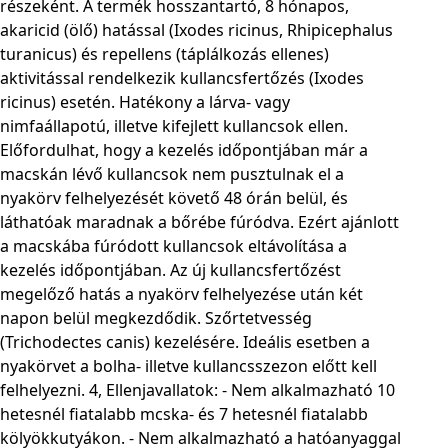
részeként. A termék hosszantartó, 8 hónapos,
akaricid (ölő) hatással (Ixodes ricinus, Rhipicephalus
turanicus) és repellens (táplálkozás ellenes)
aktivitással rendelkezik kullancsfertőzés (Ixodes
ricinus) esetén. Hatékony a lárva- vagy
nimfaállapotú, illetve kifejlett kullancsok ellen.
Előfordulhat, hogy a kezelés időpontjában már a
macskán lévő kullancsok nem pusztulnak el a
nyakörv felhelyezését követő 48 órán belül, és
láthatóak maradnak a bőrébe fúródva. Ezért ajánlott
a macskába fúródott kullancsok eltávolítása a
kezelés időpontjában. Az új kullancsfertőzést
megelőző hatás a nyakörv felhelyezése után két
napon belül megkezdődik. Szőrtetvesség
(Trichodectes canis) kezelésére. Ideális esetben a
nyakörvet a bolha- illetve kullancsszezon előtt kell
felhelyezni. 4, Ellenjavallatok: - Nem alkalmazható 10
hetesnél fiatalabb mcska- és 7 hetesnél fiatalabb
kölyökkutyákon. - Nem alkalmazható a hatóanyaggal