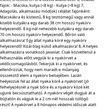
fajok: - Macska, kutya (<8 kg) - Kutya (>8 kg) 7,
Adagolás, alkalmazási mód(ok) célállat fajonként:
Macskákra és kistestű, 8 kg testtömegű vagy annál
kisebb kutyákra egy darab 38 cm hosszú nyakörv
helyezendő. 8 kg-nál nehezebb kutyákra egy darab
70 cm hosszú nyakörv helyezendő. Bőrön való
alkalmazásra! Egy állat nyaka köré egy nyakörv
helyezendő! Kizárólag külső alkalmazásra! 8, A helyes
alkalmazásra vonatkozó javaslat: Csak közvetlenül a
felhasználás előtt vegyük ki a nyakörvet a
védőcsomagolásból. Tekerjük ki a nyakörvet, és
ellenőrizzük, hogy nem maradt-e műanyag
összekötő elem a nyakörv belsejében. Lazán
heéyezzük fel az állat nyaka köré a nyakörvet (jó
felhelyezésnél a nyak bőre és a nyakörv közé két
ujjunk becsúsztatható). A nyakörv végét dugjuk át a
bújtatón és vágjuk le a 2 cm-nél hosszab túllógó
részt! A nyakörvet a 8 hónapos védelmi időszak alatt