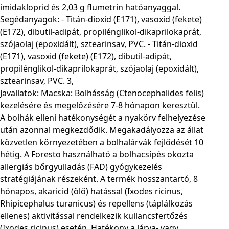
imidakloprid és 2,03 g flumetrin hatóanyaggal.
Segédanyagok: - Titán-dioxid (E171), vasoxid (fekete)
(E172), dibutil-adipát, propilénglikol-dikaprilokaprát,
szójaolaj (epoxidált), sztearinsav, PVC. - Titán-dioxid
(E171), vasoxid (fekete) (E172), dibutil-adipát,
propilénglikol-dikaprilokaprát, szójaolaj (epoxidált),
sztearinsav, PVC. 3,
Javallatok: Macska: Bolhásság (Ctenocephalides felis)
kezelésére és megelőzésére 7-8 hónapon keresztül.
A bolhák elleni hatékonységét a nyakörv felhelyezése
után azonnal megkezdődik. Megakadályozza az állat
közvetlen környezetében a bolhalárvák fejlődését 10
hétig. A Foresto használható a bolhacsípés okozta
allergiás bőrgyulladás (FAD) gyógykezelés
stratégiájának részeként. A termék hosszantartó, 8
hónapos, akaricid (ölő) hatással (Ixodes ricinus,
Rhipicephalus turanicus) és repellens (táplálkozás
ellenes) aktivitással rendelkezik kullancsfertőzés
(Ixodes ricinus) esetén. Hatékony a lárva- vagy