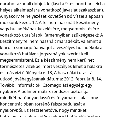
darabot azonall dobjuk ki (lásd a 9.-es pontban leírt a
helyes alkalmazásra vonatkozó javaslat szakaszban).
A nyakörv felhelyezését követően bő vízzel alaposan
mossunk kezet. 12, A fel nem használt készítmény
vagy hulladékának kezelésére, megsemmisítésére
vonatkozó utasítások, (amennyiben szükségesek): A
készítmény fel nem használt maradékát, valamint a
kiürült csomagolóanyagot a veszélyes hulladékokra
vonatkozó hatályos jogszabályok szerint kell
megsemmisíteni. Ez a készítmény nem kerülhet
természetes vizekbe, mert veszélyes lehet a halakra
és más vízi élőlényekre. 13, A használati utasítás
utlosó jóváhagyásának dátuma: 2012. február 8. 14,
További információk: Csomagolási egység: egy
nyakörv. A polimer mátrix rendszer biztosítja
mindkét hatóanyag lassú és folyamatos, alacsony
koncentrációban történő felszabadulását a
nyakörvből. Ez teszi lehetővé, hogy mindkét
hatóanyag az akaricid/inszekticid hatás eléréséhez