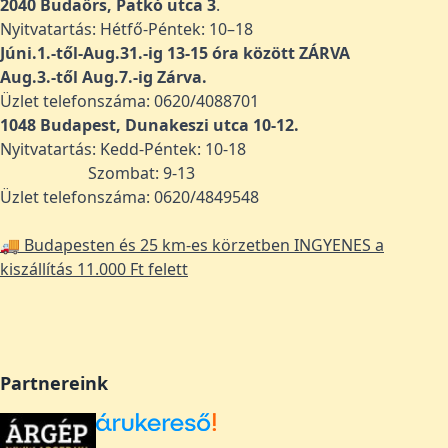
2040 Budaörs, Patkó utca 3
.
Nyitvatartás: Hétfő-Péntek: 10–18
Júni.1.-től-Aug.31.-ig 13-15 óra között ZÁRVA
Aug.3.-től Aug.7.-ig Zárva.
Üzlet telefonszáma: 0620/4088701
1048
Budapest, Dunakeszi utca 10-12.
Nyitvatartás: Kedd-Péntek: 10-18
Szombat: 9-13
Üzlet telefonszáma: 0620/4849548
🚚 Budapesten és 25 km-es körzetben INGYENES a
kiszállítás 11.000 Ft felett
Partnereink