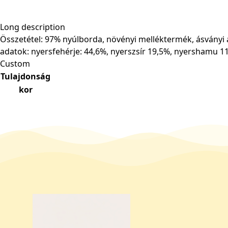
Long description
Összetétel: 97% nyúlborda, növényi melléktermék, ásványi 
adatok: nyersfehérje: 44,6%, nyerszsír 19,5%, nyershamu 1
Custom
Tulajdonság
kor