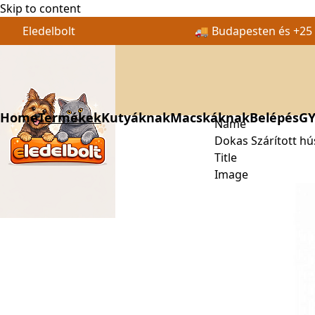
Skip to content
Eledelbolt
🚚 Budapesten és +25 k
Home
Termékek
Kutyáknak
Macskáknak
Belépés
GY
Name
Dokas Szárított h
Title
Image