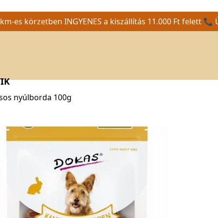
m-es körzetben INGYENES a kiszállítás 11.000 Ft felett 📞 
IK
úsos nyúlborda 100g