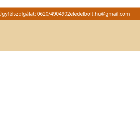
Ügyfélszolgálat: 0620/4904902
eledelbolt.hu@gmail.com