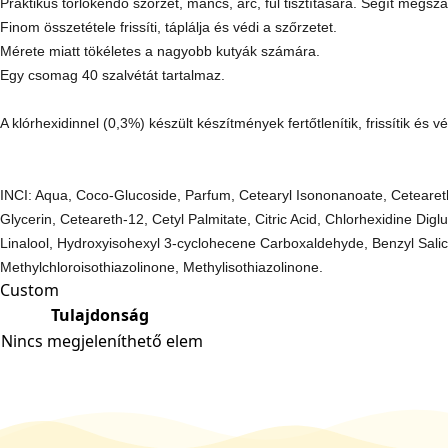
Praktikus törlőkendő szőrzet, mancs, arc, fül tisztítására. Segít megsz
Finom összetétele frissíti, táplálja és védi a szőrzetet.
Mérete miatt tökéletes a nagyobb kutyák számára.
Egy csomag 40 szalvétát tartalmaz.
A klórhexidinnel (0,3%) készült készítmények fertőtlenítik, frissítik és v
INCI: Aqua, Coco-Glucoside, Parfum, Cetearyl Isononanoate, Ceteareth-
Glycerin, Ceteareth-12, Cetyl Palmitate, Citric Acid, Chlorhexidine Di
Linalool, Hydroxyisohexyl 3-cyclohecene Carboxaldehyde, Benzyl Salicy
Methylchloroisothiazolinone, Methylisothiazolinone.
Custom
Tulajdonság
Nincs megjeleníthető elem