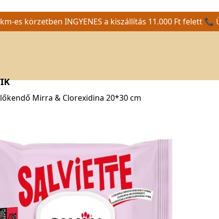
m-es körzetben INGYENES a kiszállítás 11.000 Ft felett 📞 
IK
őkendő Mirra & Clorexidina 20*30 cm