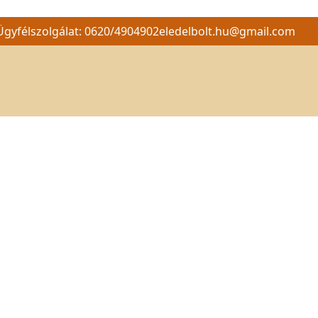
Ügyfélszolgálat: 0620/4904902
eledelbolt.hu@gmail.com