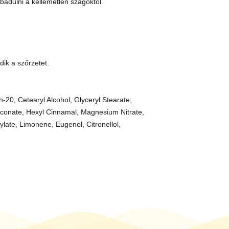
abadulni a kellemetlen szagoktól.
édik a szőrzetet.
20, Cetearyl Alcohol, Glyceryl Stearate,
gluconate, Hexyl Cinnamal, Magnesium Nitrate,
late, Limonene, Eugenol, Citronellol,