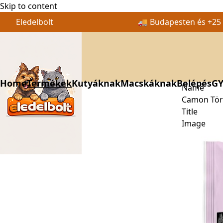
Skip to content
Eledelbolt
🚚 Budapesten és +25 k
Home
Termékek
Kutyáknak
Macskáknak
Belépés
GY
Name
Camon Törl
Title
Image