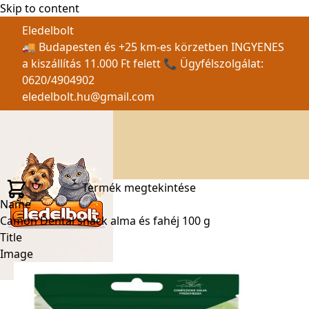
Skip to content
Eledelbolt
🚚 Budapesten és +25 km-es körzetben INGYENES
a kiszállítás 11.000 Ft felett 📞 Ügyfélszolgálat:
0620/4904902
eledelbolt.hu@gmail.com
Termék megtekintése
Name
Camon Dental snack alma és fahéj 100 g
Title
Image