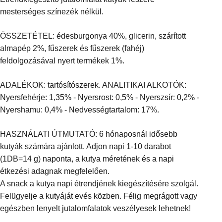
mesterséges színezék nélkül.
ÖSSZETÉTEL: édesburgonya 40%, glicerin, szárított
almapép 2%, fűszerek és fűszerek (fahéj)
feldolgozásával nyert termékek 1%.
ADALÉKOK: tartósítószerek. ANALITIKAI ALKOTÓK:
Nyersfehérje: 1,35% - Nyersrost: 0,5% - Nyerszsír: 0,2% -
Nyershamu: 0,4% - Nedvességtartalom: 17%.
HASZNÁLATI ÚTMUTATÓ: 6 hónaposnál idősebb
kutyák számára ajánlott. Adjon napi 1-10 darabot
(1DB=14 g) naponta, a kutya méretének és a napi
étkezési adagnak megfelelően.
A snack a kutya napi étrendjének kiegészítésére szolgál.
Felügyelje a kutyáját evés közben. Félig megrágott vagy
egészben lenyelt jutalomfalatok veszélyesek lehetnek!