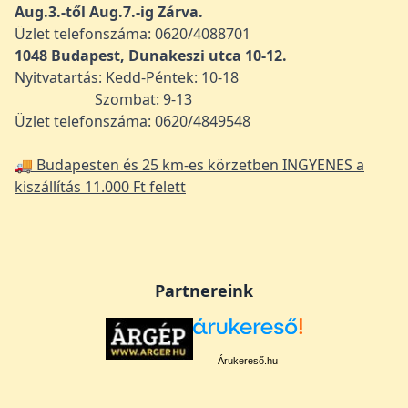
Aug.3.-től Aug.7.-ig Zárva.
Üzlet telefonszáma: 0620/4088701
1048
Budapest, Dunakeszi utca 10-12.
Nyitvatartás: Kedd-Péntek: 10-18
Szombat: 9-13
Üzlet telefonszáma: 0620/4849548
🚚 Budapesten és 25 km-es körzetben INGYENES a
kiszállítás 11.000 Ft felett
Partnereink
Árukereső.hu