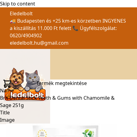
Skip to content
Eledelbolt
🚚 Budapesten és +25 km-es körzetben INGYENES
a kiszállítás 11.000 Ft felett 📞 Ügyfélszolgálat:
0620/4904902
eledelbolt.hu@gmail.com
Termék megtekintése
Name
Brit Dental Stick Teeth & Gums with Chamomile &
Sage 251g
Title
Image