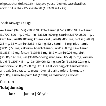
oligoszacharidok (0,02%), Mojave yucca (0,01%), Lactobacillus
acidophilus HA - 122 inaktivált (15x109 sejt / kg).
Adalékanyagok / 1kg:
A-vitamin (3a672a) 23000 NE, D3-vitamin (E671) 1000 NE, E-vitamin
(3a700) 800 mg, C-vitamin (3a312) 400 mg, taurin (3a370) 2800 mg, L-
karnitin (3a910) 100 mg, kolin-klorid (3a890) 2800 mg, biotin (3a880)
2,5 mg, B1-vitamin (3a821) 12 mg, B2-vitamin 15 mg, niacinamid
(3a315) 60 mg, kalcium-D-pantotenát (3a841) 50 mg, B6-vitamin
(3a831) 12 mg, folsav (3a316) 3 mg, B12-vitamin 0,05 mg, cink
(3b606) 140 mg, vas (3b106) 55 mg, mangán (3b504) 65 mg, kálium-
jodid (3b201) 4,5 mg, réz ( 3b406) 12 mg, szelén (3b8.10) 0,2 mg, L-
metionin (3c305) 2500 mg. Az EU által jóváhagyott természetes
antioxidánsokat tartalmaz: növényi olaj tokoferol kivonatok
(1b306), aszkorbil-palmitát (1b304) és rozmaring kivonat.
Custom
Tulajdonság
kor
Junior|Kölyök