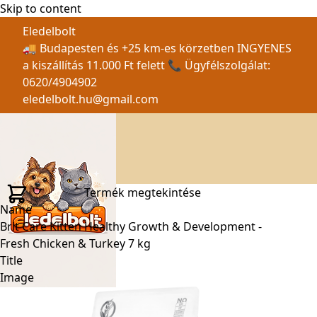
Skip to content
Eledelbolt
🚚 Budapesten és +25 km-es körzetben INGYENES
a kiszállítás 11.000 Ft felett 📞 Ügyfélszolgálat:
0620/4904902
eledelbolt.hu@gmail.com
Termék megtekintése
Name
Brit Care Kitten Healthy Growth & Development -
Fresh Chicken & Turkey 7 kg
Title
Image