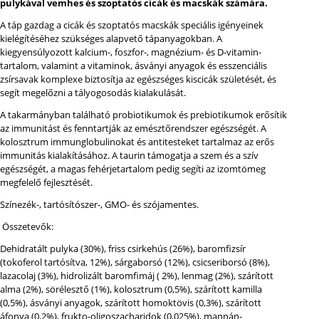
pulykával vemhes és szoptatós cicák és macskák számára.
A táp gazdag a cicák és szoptatós macskák speciális igényeinek
kielégítéséhez szükséges alapvető tápanyagokban. A
kiegyensúlyozott kalcium-, foszfor-, magnézium- és D-vitamin-
tartalom, valamint a vitaminok, ásványi anyagok és esszenciális
zsírsavak komplexe biztosítja az egészséges kiscicák születését, és
segít megelőzni a tályogosodás kialakulását.
A takarmányban található probiotikumok és prebiotikumok erősítik
az immunitást és fenntartják az emésztőrendszer egészségét. A
kolosztrum immunglobulinokat és antitesteket tartalmaz az erős
immunitás kialakításához. A taurin támogatja a szem és a szív
egészségét, a magas fehérjetartalom pedig segíti az izomtömeg
megfelelő fejlesztését.
Színezék-, tartósítószer-, GMO- és szójamentes.
Összetevők:
Dehidratált pulyka (30%), friss csirkehús (26%), baromfizsír
(tokoferol tartósítva, 12%), sárgaborsó (12%), csicseriborsó (8%),
lazacolaj (3%), hidrolizált baromfimáj ( 2%), lenmag (2%), szárított
alma (2%), sörélesztő (1%), kolosztrum (0,5%), szárított kamilla
(0,5%), ásványi anyagok, szárított homoktövis (0,3%), szárított
áfonya (0,2%), frukto-oligoszacharidok (0,025%), mannán-