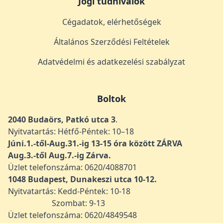
Jogi tudnivalók
Cégadatok, elérhetőségek
Általános Szerződési Feltételek
Adatvédelmi és adatkezelési szabályzat
Boltok
2040 Budaörs, Patkó utca 3
.
Nyitvatartás: Hétfő-Péntek: 10–18
Júni.1.-től-Aug.31.-ig 13-15 óra között ZÁRVA
Aug.3.-től Aug.7.-ig Zárva.
Üzlet telefonszáma: 0620/4088701
1048
Budapest, Dunakeszi utca 10-12.
Nyitvatartás: Kedd-Péntek: 10-18
Szombat: 9-13
Üzlet telefonszáma: 0620/4849548