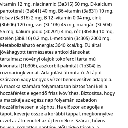
vitamin 12 mg, niacinamid (3a315) 50 mg, D-kalcium
pantotenát (3a841) 40 mg, B6-vitamin (3a831) 10 mg,
folsav (3a316) 2 mg, B 12 -vitamin 0,04 mg, cink
(3b606) 120 mg, vas (3b106) 45 mg, mangán (3b504)
55 mg, kálium-jodid (3b201) 4 mg, réz (3b406) 10 mg,
szelén (3b8.10) 0,2 mg, L-metionin (3c305) 2000 mg.
Metabolizálható energia: 3640 kcal/kg. EU által
jóváhagyott természetes antioxidánsokat
tartalmaz: növényi olajok tokoferol tartalmú
kivonatai (1b306), aszkorbil-palmitát (1b304) és
rozmaringkivonat. Adagolási útmutató: A tápot
szárazon vagy langyos vízzel benedvesítve adagolja.
A macska számára folyamatosan biztosítani kell a
hozzáférést elegendő friss ivóvízhez. Biztosítsa, hogy
a macskája az egész nap folyamán szabadon
hozzáférhessen a táphoz. Ha először adagolja a
tápot, keverje össze a korábbi táppal, megkönnyítve
ezzel az átmenetet az új termékre. Száraz, hűvös
helyen, közvetlen napfény elől védve tárolja, a