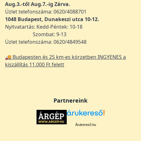
Aug.3.-től Aug.7.-ig Zárva.
Üzlet telefonszáma: 0620/4088701
1048
Budapest, Dunakeszi utca 10-12.
Nyitvatartás: Kedd-Péntek: 10-18
Szombat: 9-13
Üzlet telefonszáma: 0620/4849548
🚚 Budapesten és 25 km-es körzetben INGYENES a
kiszállítás 11.000 Ft felett
Partnereink
Árukereső.hu