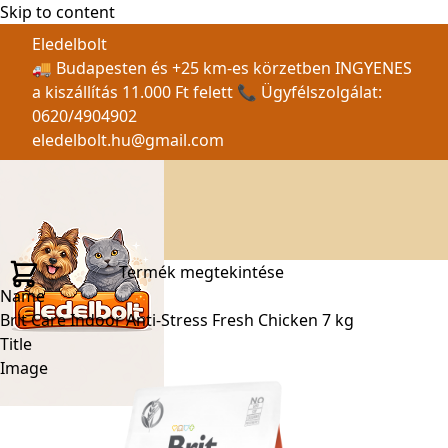
Skip to content
Eledelbolt
🚚 Budapesten és +25 km-es körzetben INGYENES
a kiszállítás 11.000 Ft felett 📞 Ügyfélszolgálat:
0620/4904902
eledelbolt.hu@gmail.com
Termék megtekintése
Name
Brit Care Indoor Anti-Stress Fresh Chicken 7 kg
Title
Image