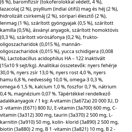
(6 %), baromfizsír (tokoferolokkal védett, 4 %),
lazacolaj (2 %), psyllium (indiai útifű) mag és héj (2 %),
hidrolizált csirkemáj (2 %), söripari élesztő (2 %),
lenmag (1 %), szárított gyöngyajak (0,5 %), szárított
kamilla (0,5%), ásványi anyagok, szárított homoktövis
(0,3 %), szárított vörösáfonya (0,2 %), frukto-
oligoszacharidok (0,015 %), mannán-
oligoszacharidok (0,015 %), yucca schidigera (0,008
%), Lactobacillus acidophilus HA – 122 inaktivált
(15x10 9 sejt/kg). Analitikai összetevők: nyers fehérje
30,0 %, nyers zsír 13,0 %, nyers rost 4,0 %, nyers
hamu 6,8 %, nedvesség 10,0 %, omega-3 0,3 %,
omega-6 1,5 %, kalcium 1,0 %, foszfor 0,7 %, nátrium
0,4 %, magnézium 0,07 %. Tápértékkel rendelkező
adalékanyagok / 1 kg: A-vitamin (3a672a) 20 000 IU, D
3 -vitamin (E671) 800 IU, E-vitamin (3a700) 600 mg, C-
vitamin (3a312) 300 mg, taurin (3a370) 2 500 mg, L-
karnitin (3a910) 50 mg, kolin- klorid (3a890) 2 500 mg,
biotin (3a880) 2 mg, B 1 -vitamin (3a821) 10 mg, B 2 -