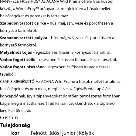
HÁNYFÉLE FRISS HÚS?
Az ACANA Wild Prairie ötféle friss húsból
készül, a WholePrey™ arányainak megfelelően a húsok mellett
belsőségeket és porcokat is tartalmaz.
Szabadon tartott csirke
– hús, máj, szív, vese és porc frissen a
környező farmokról.
Szabadon tartott pulyka
– hús, máj, szív, vese és porc frissen a
környező farmokról.
Mélyalmos tojás
– egészben és frissen a környező farmokról.
Vadon fogott süllő
– egészben és frissen Kanada északi tavaiból.
Vadon fogott pisztráng
– egészben és frissen Kanada északi
tavaiból.
CSAK 3 KIEGÉSZÍTŐ
Az ACANA Wild Prairie a húsok mellet tartalmaz
belsőségeket és porcokat, megfelelve az EgészPréda táplálási
koncepciónak, így a tápanyagokat döntően természetes formában
kapja meg a macska, ezért radikálisan csökkenthetők a táplálék-
kiegészítők fajtái.
Custom
Tulajdonság
kor
Felnőtt|Idős|Junior|Kölyök