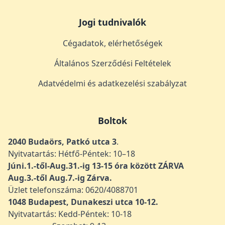
Jogi tudnivalók
Cégadatok, elérhetőségek
Általános Szerződési Feltételek
Adatvédelmi és adatkezelési szabályzat
Boltok
2040 Budaörs, Patkó utca 3
.
Nyitvatartás: Hétfő-Péntek: 10–18
Júni.1.-től-Aug.31.-ig 13-15 óra között ZÁRVA
Aug.3.-től Aug.7.-ig Zárva.
Üzlet telefonszáma: 0620/4088701
1048
Budapest, Dunakeszi utca 10-12.
Nyitvatartás: Kedd-Péntek: 10-18