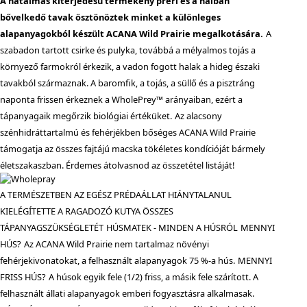
A hatalmas kiterjedésű termékeny préri és a halban
bővelkedő tavak ösztönöztek minket a különleges
alapanyagokból készült ACANA Wild Prairie megalkotására.
A
szabadon tartott csirke és pulyka, továbbá a mélyalmos tojás a
környező farmokról érkezik, a vadon fogott halak a hideg északi
tavakból származnak. A baromfik, a tojás, a süllő és a pisztráng
naponta frissen érkeznek a WholePrey™ arányaiban, ezért a
tápanyagaik megőrzik biológiai értéküket.
Az alacsony
szénhidráttartalmú és fehérjékben bőséges ACANA Wild Prairie
támogatja az összes fajtájú macska tökéletes kondícióját bármely
életszakaszban. Érdemes átolvasnod az összetétel listáját!
A TERMÉSZETBEN AZ EGÉSZ PRÉDAÁLLAT HIÁNYTALANUL
KIELÉGÍTETTE A RAGADOZÓ KUTYA ÖSSZES
TÁPANYAGSZÜKSÉGLETÉT
HÚSMATEK - MINDEN A HÚSRÓL
MENNYI
HÚS?
Az ACANA Wild Prairie nem tartalmaz növényi
fehérjekivonatokat, a felhasznált alapanyagok 75 %-a hús.
MENNYI
FRISS HÚS?
A húsok egyik fele (1/2) friss, a másik fele szárított. A
felhasznált állati alapanyagok emberi fogyasztásra alkalmasak.