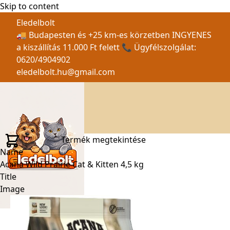
Skip to content
Eledelbolt
🚚 Budapesten és +25 km-es körzetben INGYENES
a kiszállítás 11.000 Ft felett 📞 Ügyfélszolgálat:
0620/4904902
eledelbolt.hu@gmail.com
Termék megtekintése
Name
Acana Wild Prairie Cat & Kitten 4,5 kg
Title
Image