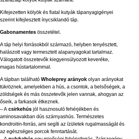
Kifejezetten kölyök és fiatal kutyák tápanyagigényei
szerint kifejlesztett ínycsiklandó táp.
Gabonamentes
összetétel.
A táp helyi forrásokból származó, helyben tenyésztett,
halászott vagy termesztett alapanyagokat tartalmaz.
Válogatott összetevők kiegyensúlyozott keveréke,
magas hústartalommal.
A tápban található
Wholeprey arányok
olyan arányokat
tükröznek, amelyekben a hús, a csontok, a belsőségek, a
zöldségek és más összetevők jelen vannak, ahogyan az
őseik, a farkasok étkeznek.
– A
csirkehús
jól hasznosuló fehérjékben és
aminosavakban dús szárnyashús. Természetes
kondroitin-forrás, ami segíti az ízületek rugalmasságát és
az egészséges porcok fenntartását.
– A
pulykahús
egy minőségi fehérjeforrás. Zsírszegény,