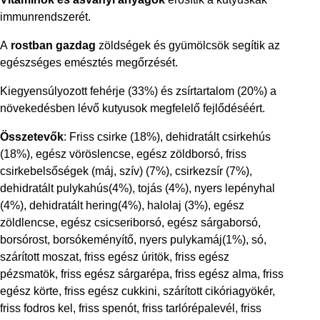
immunrendszerét.
A
rostban gazdag
zöldségek és gyümölcsök segítik az
egészséges emésztés megőrzését.
Kiegyensúlyozott fehérje (33%) és zsírtartalom (20%) a
növekedésben lévő kutyusok megfelelő fejlődéséért.
Összetevők
: Friss csirke (18%), dehidratált csirkehús
(18%), egész vöröslencse, egész zöldborsó, friss
csirkebelsőségek (máj, szív) (7%), csirkezsír (7%),
dehidratált pulykahús(4%), tojás (4%), nyers lepényhal
(4%), dehidratált hering(4%), halolaj (3%), egész
zöldlencse, egész csicseriborsó, egész sárgaborsó,
borsórost, borsókeményítő, nyers pulykamáj(1%), só,
szárított moszat, friss egész úritök, friss egész
pézsmatök, friss egész sárgarépa, friss egész alma, friss
egész körte, friss egész cukkini, szárított cikóriagyökér,
friss fodros kel, friss spenót, friss tarlórépalevél, friss