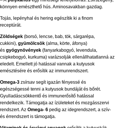
könnyen emészthető hús. Aminosavakban gazdag.
Tojás, lepényhal és hering egészítik ki a finom
receptúrát.
Zöldségek
(borsó, lencse, bab, tök, sárgarépa,
cukkini),
gyümölcsök
(alma, körte, áfonya)
és
gyógynövények
(fanyarkabogyó, levendula,
csipkebogyó, kurkuma) varázsolják ellenállhatatlanná az
eledelt. Emellett jó hatással vannak a kutyusok
emésztésére és erősítik az immunrendszert.
Omega-3
zsírsav segít igazán fényessé és
egészségessé tenni a kutyusok bundáját és bőrét.
Gyulladáscsökkentő és immunerősítő hatással
rendelkezik. Támogatja az ízületeket és mozgásszervi
rendszert. Az
Omega- 6
pedig az idegrendszert, a szív-
és érrendszert is támogatja.
Vitaminok és ásványi anyagok
erősítik a kutyuskák