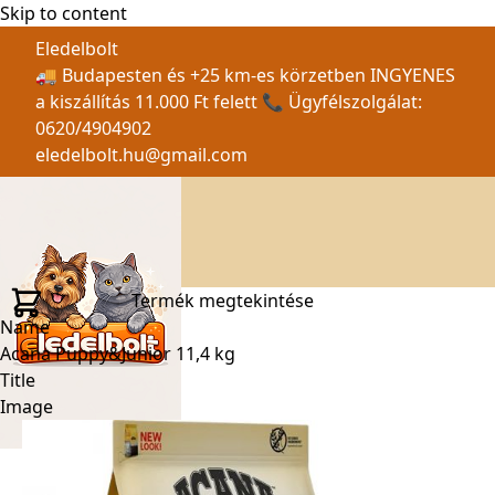
Skip to content
Eledelbolt
🚚 Budapesten és +25 km-es körzetben INGYENES
a kiszállítás 11.000 Ft felett 📞 Ügyfélszolgálat:
0620/4904902
eledelbolt.hu@gmail.com
Termék megtekintése
Name
Acana Puppy&Junior 11,4 kg
Title
Image