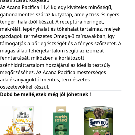
Az Acana Pacifica 11,4 kg egy kivételes minőségű,
gabonamentes száraz kutyatáp, amely friss és nyers
tengeri halakból készül. A receptúra heringet,
makrélát, lepényhalat és tőkehalat tartalmaz, melyek
gazdagok természetes Omega-3 zsírsavakban, így
támogatják a bőr egészségét és a fényes szőrzetet. A
magas állati fehérjetartalom segíti az izomzat
fenntartását, miközben a korlátozott
szénhidráttartalom hozzájárul az ideális testsúly
megőrzéséhez. Az Acana Pacifica mesterséges
adalékanyagoktól mentes, természetes
összetevőkkel készül.
Dobd be mellé,ezek még jól jöhetnek !