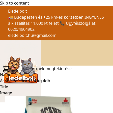
Skip to content
Eledelbolt
🚚 Budapesten és +25 km-es körzetben INGYENES
a kiszállítás 11.000 Ft felett 📞 Ügyfélszolgálat:
0620/4904902
eledelbolt.hu@gmail.com
Termék megtekintése
Name
Acana Pacifica 11,4 kg 4db
Title
Image