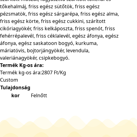
tőkehalmáj, friss egész sütőtök, friss egész
pézsmatök, friss egész sárgarépa, friss egész alma,
friss egész körte, friss egész cukkini, szárított
cikóriagyökér, friss kelkáposzta, friss spenót, friss
fehérrépalevél, friss céklalevél, egész áfonya, egész
áfonya, egész saskatoon bogyó, kurkuma,
máriatövis, bojtorjángyökér, levendula,
valeriánagyökér, csipkebogyó.
Termék Kg-os ára:
Termék kg-os ára:2807 Ft/Kg
Custom
Tulajdonság
kor
Felnőtt