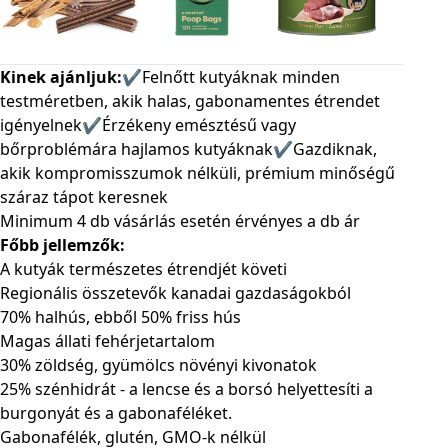
Kinek ajánljuk:
✔️Felnőtt kutyáknak minden
testméretben, akik halas, gabonamentes étrendet
igényelnek✔️Érzékeny emésztésű vagy
bőrproblémára hajlamos kutyáknak✔️Gazdiknak,
akik kompromisszumok nélküli, prémium minőségű
száraz tápot keresnek
Minimum 4 db vásárlás esetén érvényes a db ár
Főbb jellemzők:
A kutyák természetes étrendjét követi
Regionális összetevők kanadai gazdaságokból
70% halhús, ebből 50% friss hús
Magas állati fehérjetartalom
30% zöldség, gyümölcs növényi kivonatok
25% szénhidrát - a lencse és a borsó helyettesíti a
burgonyát és a gabonaféléket.
Gabonafélék, glutén, GMO-k nélkül