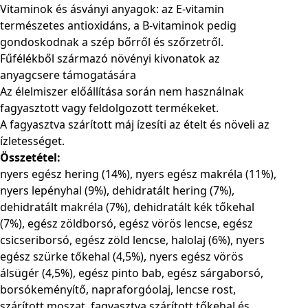
Vitaminok és ásványi anyagok: az E-vitamin
természetes antioxidáns, a B-vitaminok pedig
gondoskodnak a szép bőrről és szőrzetről.
Fűfélékből származó növényi kivonatok az
anyagcsere támogatására
Az élelmiszer előállítása során nem használnak
fagyasztott vagy feldolgozott termékeket.
A fagyasztva szárított máj ízesíti az ételt és növeli az
ízletességet.
Összetétel:
nyers egész hering (14%), nyers egész makréla (11%),
nyers lepényhal (9%), dehidratált hering (7%),
dehidratált makréla (7%), dehidratált kék tőkehal
(7%), egész zöldborsó, egész vörös lencse, egész
csicseriborsó, egész zöld lencse, halolaj (6%), nyers
egész szürke tőkehal (4,5%), nyers egész vörös
álsügér (4,5%), egész pinto bab, egész sárgaborsó,
borsókeményítő, napraforgóolaj, lencse rost,
szárított moszat, fagyasztva szárított tőkehal és