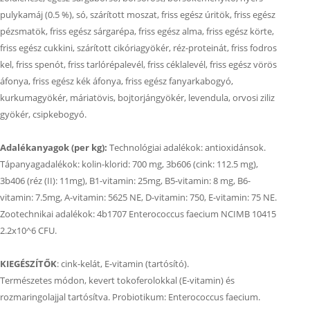
pulykamáj (0.5 %), só, szárított moszat, friss egész úritök, friss egész
pézsmatök, friss egész sárgarépa, friss egész alma, friss egész körte,
friss egész cukkini, szárított cikóriagyökér, réz-proteinát, friss fodros
kel, friss spenót, friss tarlórépalevél, friss céklalevél, friss egész vörös
áfonya, friss egész kék áfonya, friss egész fanyarkabogyó,
kurkumagyökér, máriatövis, bojtorjángyökér, levendula, orvosi ziliz
gyökér, csipkebogyó.
Adalékanyagok (per kg):
Technológiai adalékok: antioxidánsok.
Tápanyagadalékok: kolin-klorid: 700 mg, 3b606 (cink: 112.5 mg),
3b406 (réz (II): 11mg), B1-vitamin: 25mg, B5-vitamin: 8 mg, B6-
vitamin: 7.5mg, A-vitamin: 5625 NE, D-vitamin: 750, E-vitamin: 75 NE.
Zootechnikai adalékok: 4b1707 Enterococcus faecium NCIMB 10415
2.2x10^6 CFU.
KIEGÉSZÍTŐK
: cink-kelát, E-vitamin (tartósító).
Természetes módon, kevert tokoferolokkal (E-vitamin) és
rozmaringolajjal tartósítva. Probiotikum: Enterococcus faecium.