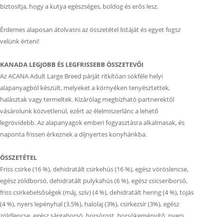
biztosítja, hogy a kutya egészséges, boldog és erős lesz.
Érdemes alaposan átolvasni az összetétel listáját és egyet fogsz
velünk érteni!
KANADA LEGJOBB ÉS LEGFRISSEBB ÖSSZETEVŐI
Az ACANA Adult Large Breed párját ritkítóan sokféle helyi
alapanyagból készült, melyeket a környéken tenyésztettek,
halásztak vagy termeltek. Kizárólag megbízható partnerektől
vásárolunk közvetlenül, ezért az élelmiszerlánc a lehető
legrövidebb. Az alapanyagok emberi fogyasztásra alkalmasak, és
naponta frissen érkeznek a díjnyertes konyhánkba.
ÖSSZETÉTEL
Friss csirke (16 %), dehidratált csirkehús (16 %), egész vöröslencse,
egész zöldborsó, dehidratált pulykahús (6 %), egész csicseriborsó,
friss csirkebelsőségek (máj, szív) (4 %), dehidratált hering (4 %), tojás
(4 %), nyers lepényhal (3.5%), halolaj (3%), csirkezsír (3%), egész
zöldlencse, egész sárgaborsó, borsórost, borsókeményítő, nyers