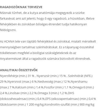
RAGADOZÓKNAK TERVEZVE
Másnak tűnhet, de a kutya anatómiája megegyezik a szürke
farkaséval; ami azt jelenti, hogy ő egy ragadozó, a húsokban, illetve
fehérjékben és zsírokban bőséges étrendet tudja hatékonyan
feldolgozni.
Az ACANA tele van tápláló fehérjékkel és zsírokkal, mialatt mérsékelt
mennyiségben tartalmaz szénhidrátokat. Ez a tápanyag-összetétel
tökéletesen megfelel a biológiai szükségleteknek és az
Anyatermészet által a ragadozók számára biztosított étrendnek.
ANALITIKAI ÖSSZETEVŐK
Nyersfehérje (min.) 31 % , Nyerszsír (min.) 15 % , Szénhidrát (NFE.)
29 %,Nyersrost (max.) 6 %,Nedvesség (max.) 12 %,Nyershamu
(max.) 7 %,Kalcium (min.) 1,4 %,Foszfor (min.) 1,1 %,Omega 6 (min.)
2,4 %,Linolsav (min.) 2,2 %,Omega 3 (min.) 1,2 %,DHS
(dokozahexaénsav) (min.) 0,4 %,EPS (eikozapentaénsav) (min.) 0,4 %
Glükózamin (min.) 1 200 mg/kg,Kondroitin-szulfát (min.) 900 mg/kg