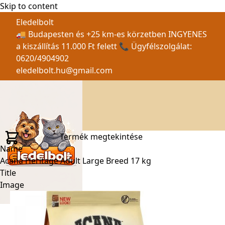
Skip to content
Eledelbolt
🚚 Budapesten és +25 km-es körzetben INGYENES
a kiszállítás 11.000 Ft felett 📞 Ügyfélszolgálat:
0620/4904902
eledelbolt.hu@gmail.com
Termék megtekintése
Name
Acana Heritage Adult Large Breed 17 kg
Title
Image