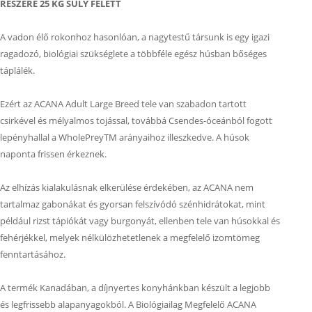
RÉSZÉRE 25 KG SÚLY FELETT
A vadon élő rokonhoz hasonlóan, a nagytestű társunk is egy igazi
ragadozó, biológiai szükséglete a többféle egész húsban bőséges
táplálék.
Ezért az ACANA Adult Large Breed tele van szabadon tartott
csirkével és mélyalmos tojással, továbbá Csendes-óceánból fogott
lepényhallal a WholePreyTM arányaihoz illeszkedve. A húsok
naponta frissen érkeznek.
Az elhízás kialakulásnak elkerülése érdekében, az ACANA nem
tartalmaz gabonákat és gyorsan felszívódó szénhidrátokat, mint
például rizst tápiókát vagy burgonyát, ellenben tele van húsokkal és
fehérjékkel, melyek nélkülözhetetlenek a megfelelő izomtömeg
fenntartásához.
A termék Kanadában, a díjnyertes konyhánkban készült a legjobb
és legfrissebb alapanyagokból. A Biológiailag Megfelelő ACANA