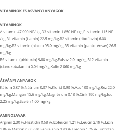
VITAMINOK ÉS ÁSVÁNYI ANYAGOK
VITAMINOK
A-vitamin 47 000 NE/ kg,D3-vitamin 1 850 NE /kg,E- vitamin 115 NE
/kg,B1-vitamin (tiamin) 22,5 mg/kg,B2-vitamin (riboflavin) 6,00
mg/kg,B3-vitamin (niacin) 95,0 mg/kg,B5-vitamin (pantoténsav) 26,5
mg/kg
B6-vitamin (piridoxin) 9,80 mg/kg,Folsav 2,0 mg/kg,B12-vitamin
(cianokobalamin) 0,04 mg/kg,Kolin 2 060 mg/kg
ÁSVÁNYI ANYAGOK
Kálium 0,87 %,Nátrium 0,37 %,Klorid 0,93 %,Vas 130 mg/kg,Réz 22,0
mg/kg,Mangán 15,6 mg/kg,Magnézium 0,13 %,Cink 190 mg/kg,Jód
2,25 mg/kg,Szelén 1,00 mg/kg
AMINOSAVAK
Arginin 2,30 %,Hisztidin 0,68 %,Izoleucin 1,21 %,Leucin 2,19 %,Lizin
1,96 %,Metionin 0,56 %,Fenilalanin 0,80 %,Treonin 1,26 %,Triptofán