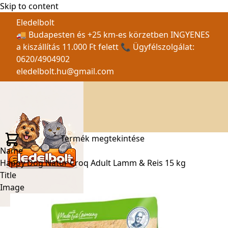
Skip to content
Eledelbolt
🚚 Budapesten és +25 km-es körzetben INGYENES
a kiszállítás 11.000 Ft felett 📞 Ügyfélszolgálat:
0620/4904902
eledelbolt.hu@gmail.com
Termék megtekintése
Name
Happy Dog Natur Croq Adult Lamm & Reis 15 kg
Title
Image