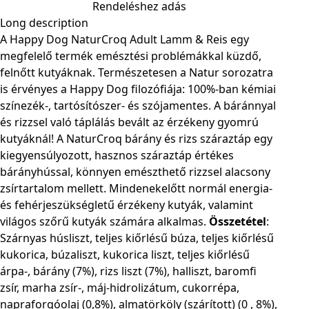
Rendeléshez adás
Long description
A Happy Dog NaturCroq Adult Lamm & Reis egy
megfelelő termék emésztési problémákkal küzdő,
felnőtt kutyáknak. Természetesen a Natur sorozatra
is érvényes a Happy Dog filozófiája: 100%-ban kémiai
színezék-, tartósítószer- és szójamentes. A báránnyal
és rizzsel való táplálás bevált az érzékeny gyomrú
kutyáknál! A NaturCroq bárány és rizs száraztáp egy
kiegyensúlyozott, hasznos száraztáp értékes
bárányhússal, könnyen emészthető rizzsel alacsony
zsírtartalom mellett. Mindenekelőtt normál energia-
és fehérjeszükségletű érzékeny kutyák, valamint
világos szőrű kutyák számára alkalmas.
Összetétel
:
Szárnyas húsliszt, teljes kiőrlésű búza, teljes kiőrlésű
kukorica, búzaliszt, kukorica liszt, teljes kiőrlésű
árpa-, bárány (7%), rizs liszt (7%), halliszt, baromfi
zsír, marha zsír-, máj-hidrolizátum, cukorrépa,
napraforgóolaj (0,8%), almatörköly (szárított) (0 , 8%),