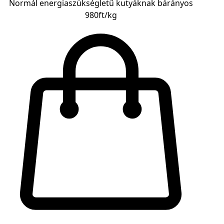
Normál energiaszükségletű kutyáknak bárányos
980ft/kg