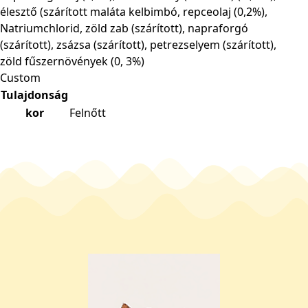
élesztő (szárított maláta kelbimbó, repceolaj (0,2%),
Natriumchlorid, zöld zab (szárított), napraforgó
(szárított), zsázsa (szárított), petrezselyem (szárított),
zöld fűszernövények (0, 3%)
Custom
Tulajdonság
kor
Felnőtt